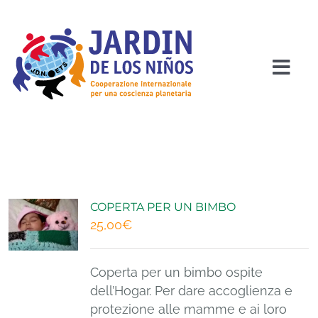
Salta
al
contenuto
Togg
Navi
HOME
CHI SIAMO
COPERTA PER UN BIMBO
PROGETTI
25,00
€
COME SOSTENERCI
Coperta per un bimbo ospite
dell’Hogar. Per dare accoglienza e
protezione alle mamme e ai loro
COSA PUOI FARE