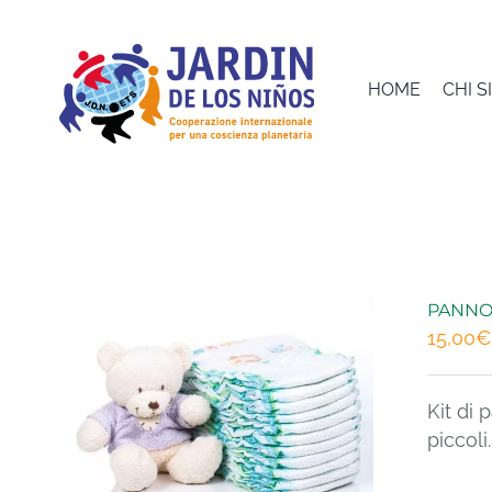
Salta
al
contenuto
HOME
CHI 
PANNO
15,00
€
Kit di
piccoli.