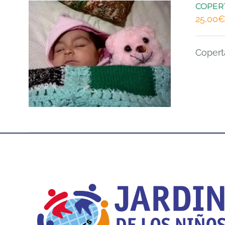
COPER
25,00
€
Copert