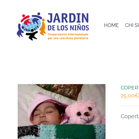
Salta
al
contenuto
HOME
CHI 
COPER
25,00
€
Copert