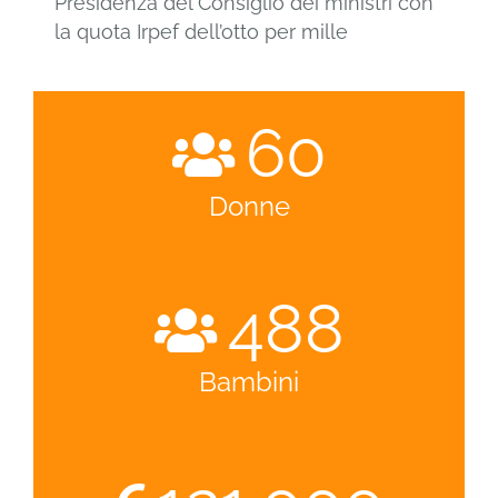
Presidenza del Consiglio dei ministri con
la quota Irpef dell’otto per mille
60
Donne
488
Bambini