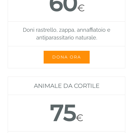
60
€
Doni rastrello, zappa, annaffiatoio e
antiparassitario naturale.
DONA ORA
ANIMALE DA CORTILE
75
€