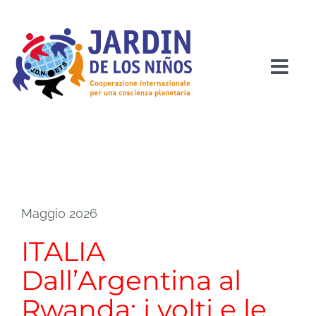
Salta
al
contenuto
Togg
Navi
HOME
CHI SIAMO
Maggio 2026
PROGETTI
ITALIA
COME SOSTENERCI
Dall’Argentina al
Rwanda: i volti e le
COSA PUOI FARE