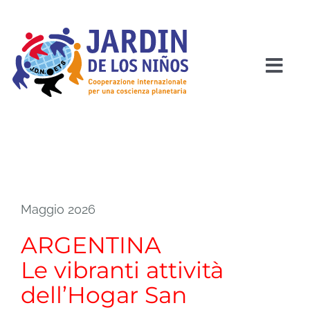
Salta
al
contenuto
Togg
Navi
HOME
CHI SIAMO
Maggio 2026
PROGETTI
ARGENTINA
COME SOSTENERCI
Le vibranti attività
dell’Hogar San
COSA PUOI FARE