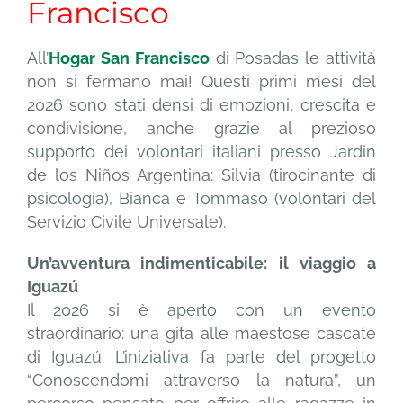
Francisco
NEWS
All’
Hogar San Francisco
di Posadas le attività
non si fermano mai! Questi primi mesi del
2026 sono stati densi di emozioni, crescita e
EVENTI
condivisione, anche grazie al prezioso
supporto dei volontari italiani presso Jardin
DONA ORA
de los Niños Argentina: Silvia (tirocinante di
psicologia), Bianca e Tommaso (volontari del
Servizio Civile Universale).
Un’avventura indimenticabile: il viaggio a
Iguazú
Il 2026 si è aperto con un evento
straordinario: una gita alle maestose cascate
di Iguazú. L’iniziativa fa parte del progetto
“Conoscendomi attraverso la natura”, un