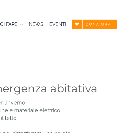
OI FARE
NEWS
EVENTI
DONA ORA
rgenza abitativa
 l’inverno
ne e materiale elettrico
l tetto