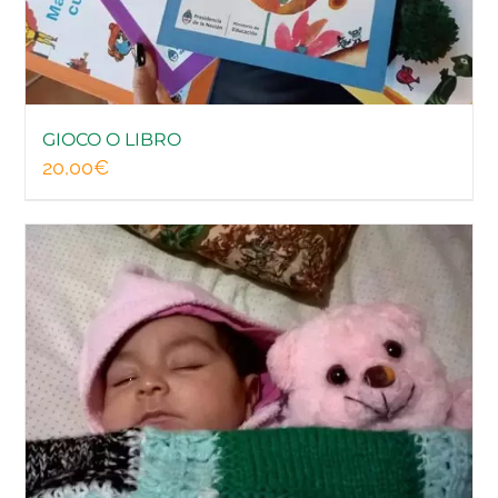
NEWS
EVENTI
GIOCO O LIBRO
20,00
€
DONA ORA